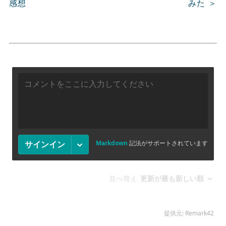
感想
みた ＞