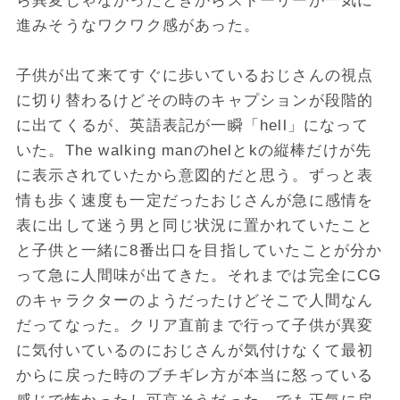
ら異変じゃなかったときからストーリーが一気に
進みそうなワクワク感があった。
子供が出て来てすぐに歩いているおじさんの視点
に切り替わるけどその時のキャプションが段階的
に出てくるが、英語表記が一瞬「hell」になって
いた。The walking manのhelとkの縦棒だけが先
に表示されていたから意図的だと思う。ずっと表
情も歩く速度も一定だったおじさんが急に感情を
表に出して迷う男と同じ状況に置かれていたこと
と子供と一緒に8番出口を目指していたことが分か
って急に人間味が出てきた。それまでは完全にCG
のキャラクターのようだったけどそこで人間なん
だってなった。クリア直前まで行って子供が異変
に気付いているのにおじさんが気付けなくて最初
からに戻った時のブチギレ方が本当に怒っている