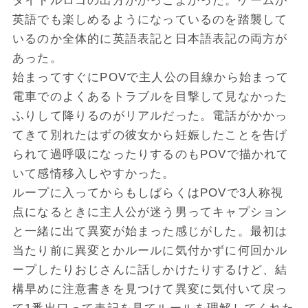
タイトルロゴの出方がかっこよかった。ゲームが
英語でも楽しめるようになっているのを踏襲して
いるのか全体的に英語表記と日本語表記の両方が
あった。
始まってすぐにPOVで主人公の目線から始まって
電車でのよくあるトラブルを目撃して見なかった
ふりして降りるのがリアルだった。電話がかかっ
てきて別れたはずの彼女から妊娠したことを告げ
られて過呼吸になったりするのもPOVで描かれて
いて感情移入しやすかった。
ループに入ってからもしばらくはPOVで3人称視
点になるときに主人公が迷う男ってキャプション
と一緒に出て異変が始まった感じがした。最初は
当たり前に異変とかルールに気付かずに何回かル
ープしたりおじさんに話しかけたりするけど、結
構早めに注意書きを見つけて異変に気付いて戻っ