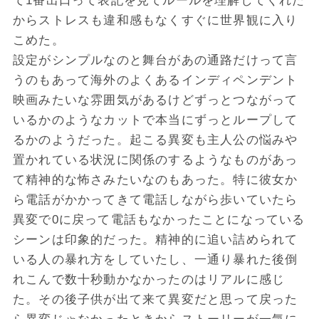
て1番出口って表記を見てルールを理解してくれた
からストレスも違和感もなくすぐに世界観に入り
こめた。
設定がシンプルなのと舞台があの通路だけって言
うのもあって海外のよくあるインディペンデント
映画みたいな雰囲気があるけどずっとつながって
いるかのようなカットで本当にずっとループして
るかのようだった。起こる異変も主人公の悩みや
置かれている状況に関係のするようなものがあっ
て精神的な怖さみたいなのもあった。特に彼女か
ら電話がかかってきて電話しながら歩いていたら
異変で0に戻って電話もなかったことになっている
シーンは印象的だった。精神的に追い詰められて
いる人の暴れ方をしていたし、一通り暴れた後倒
れこんで数十秒動かなかったのはリアルに感じ
た。その後子供が出て来て異変だと思って戻った