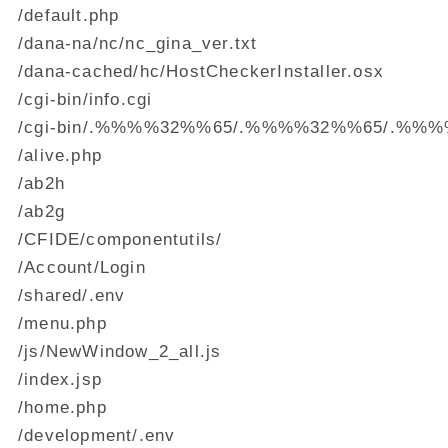
/default.php
/dana-na/nc/nc_gina_ver.txt
/dana-cached/hc/HostCheckerInstaller.osx
/cgi-bin/info.cgi
/cgi-bin/.%%%%32%%65/.%%%%32%%65/.%%
/alive.php
/ab2h
/ab2g
/CFIDE/componentutils/
/Account/Login
/shared/.env
/menu.php
/js/NewWindow_2_all.js
/index.jsp
/home.php
/development/.env