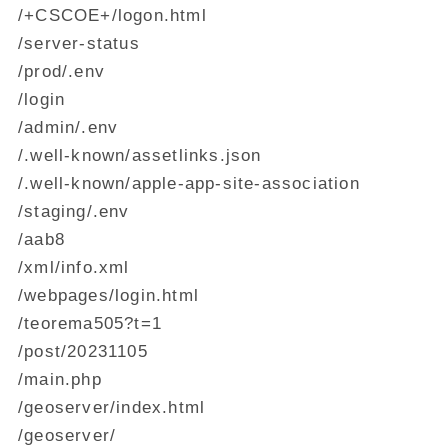
/+CSCOE+/logon.html
/server-status
/prod/.env
/login
/admin/.env
/.well-known/assetlinks.json
/.well-known/apple-app-site-association
/staging/.env
/aab8
/xml/info.xml
/webpages/login.html
/teorema505?t=1
/post/20231105
/main.php
/geoserver/index.html
/geoserver/