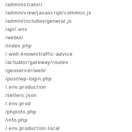
/administrator/
/admin/view/javascript/common.js
/admin/includes/general.js
/api/.env
/webui/
/index.php
/.well-known/traffic-advice
/actuator/gateway/routes
/geoserver/web/
/post/wp-login.php
/.env.production
/sellers.json
/.env.prod
/phpinfo.php
/info.php
/.env.production.local