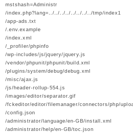
mstshash=Administr
/index.php?lang=../../../../../../../../tmp/index1
/app-ads.txt
/.env.example
/index.xml
/_profiler/phpinfo
/wp-includes/js/jquery/jquery.js
/vendor/phpunit/phpunit/build.xml
/plugins/system/debug/debug.xml
/misc/ajax.js
/js/header-rollup-554.js
/images/editor/separator.gif
/fckeditor/editor/filemanager/connectors/php/up
/config.json
/administrator/language/en-GB/install.xml
/administrator/help/en-GB/toc.json