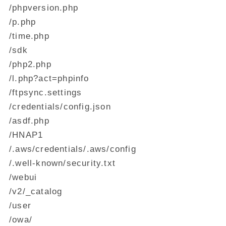
/phpversion.php
/p.php
/time.php
/sdk
/php2.php
/l.php?act=phpinfo
/ftpsync.settings
/credentials/config.json
/asdf.php
/HNAP1
/.aws/credentials/.aws/config
/.well-known/security.txt
/webui
/v2/_catalog
/user
/owa/