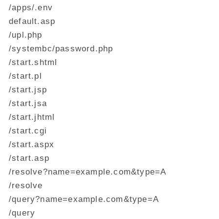
/apps/.env
default.asp
/upl.php
/systembc/password.php
/start.shtml
/start.pl
/start.jsp
/start.jsa
/start.jhtml
/start.cgi
/start.aspx
/start.asp
/resolve?name=example.com&type=A
/resolve
/query?name=example.com&type=A
/query