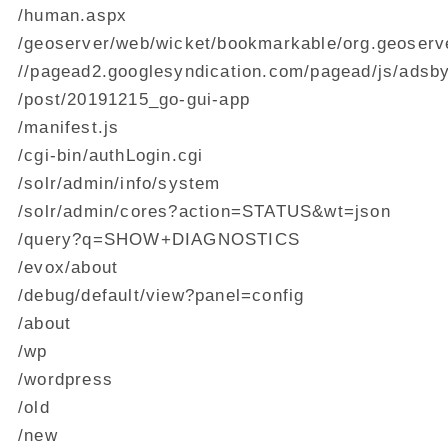
/human.aspx
/geoserver/web/wicket/bookmarkable/org.geoser
//pagead2.googlesyndication.com/pagead/js/adsby
/post/20191215_go-gui-app
/manifest.js
/cgi-bin/authLogin.cgi
/solr/admin/info/system
/solr/admin/cores?action=STATUS&wt=json
/query?q=SHOW+DIAGNOSTICS
/evox/about
/debug/default/view?panel=config
/about
/wp
/wordpress
/old
/new