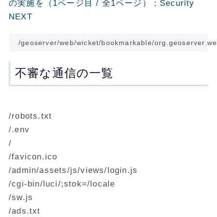
の実施を（1ページ目 / 全1ページ）：Security
NEXT
不審な通信の一覧
/robots.txt
/.env
/
/favicon.ico
/admin/assets/js/views/login.js
/cgi-bin/luci/;stok=/locale
/sw.js
/ads.txt