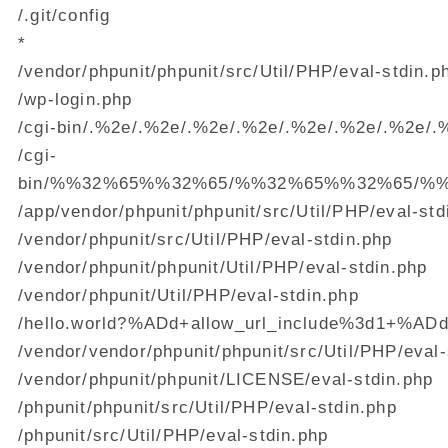
/.git/config
*
/vendor/phpunit/phpunit/src/Util/PHP/eval-stdin.p
/wp-login.php
/cgi-bin/.%2e/.%2e/.%2e/.%2e/.%2e/.%2e/.%2e/.
/cgi-
bin/%%32%65%%32%65/%%32%65%%32%65/%
/app/vendor/phpunit/phpunit/src/Util/PHP/eval-std
/vendor/phpunit/src/Util/PHP/eval-stdin.php
/vendor/phpunit/phpunit/Util/PHP/eval-stdin.php
/vendor/phpunit/Util/PHP/eval-stdin.php
/hello.world?%ADd+allow_url_include%3d1+%ADd+
/vendor/vendor/phpunit/phpunit/src/Util/PHP/eval-
/vendor/phpunit/phpunit/LICENSE/eval-stdin.php
/phpunit/phpunit/src/Util/PHP/eval-stdin.php
/phpunit/src/Util/PHP/eval-stdin.php