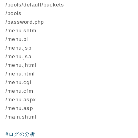
/pools/default/buckets
/pools
/password.php
/menu.shtml
/menu.pl
/menu.jsp
/menu.jsa
/menu.jhtml
/menu.html
/menu.cgi
/menu.cfm
/menu.aspx
/menu.asp
/main.shtml
#ログの分析