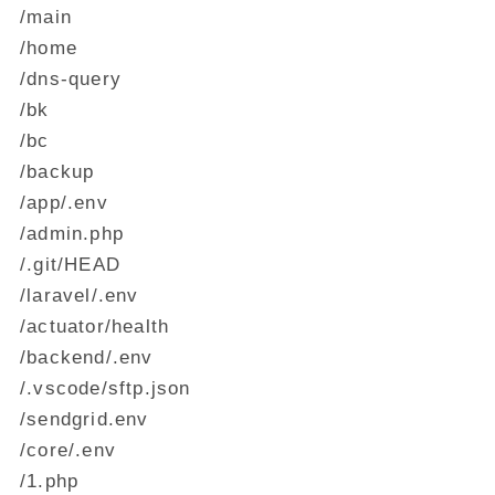
/main
/home
/dns-query
/bk
/bc
/backup
/app/.env
/admin.php
/.git/HEAD
/laravel/.env
/actuator/health
/backend/.env
/.vscode/sftp.json
/sendgrid.env
/core/.env
/1.php