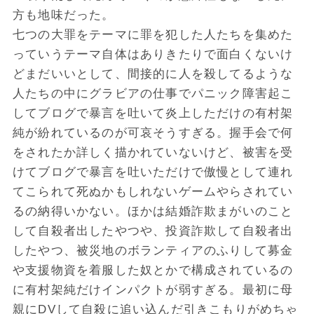
方も地味だった。
七つの大罪をテーマに罪を犯した人たちを集めた
っていうテーマ自体はありきたりで面白くないけ
どまだいいとして、間接的に人を殺してるような
人たちの中にグラビアの仕事でパニック障害起こ
してブログで暴言を吐いて炎上しただけの有村架
純が紛れているのが可哀そうすぎる。握手会で何
をされたか詳しく描かれていないけど、被害を受
けてブログで暴言を吐いただけで傲慢として連れ
てこられて死ぬかもしれないゲームやらされてい
るの納得いかない。ほかは結婚詐欺まがいのこと
して自殺者出したやつや、投資詐欺して自殺者出
したやつ、被災地のボランティアのふりして募金
や支援物資を着服した奴とかで構成されているの
に有村架純だけインパクトが弱すぎる。最初に母
親にDVして自殺に追い込んだ引きこもりがめちゃ