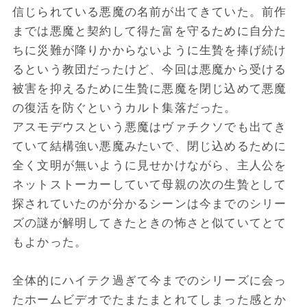
信じられている悪魔の名前が出てきていた。前作
までは悪魔と契約して得た富を守るために自分た
ちに災難が降りかからないように生贄を捧げ続け
るという教団だったけど、今回は悪魔から受ける
被害を抑えるために生贄に悪魔を閉じ込めて悪魔
の復活を防ぐというカルト集落だった。
アスモデウスという悪魔はヴァチクソでも出てき
ていて結構強い悪魔みたいで、閉じ込めるために
全く文明が無いように見せかけながら、主人公を
ネットストーカーしていて母親の次の生贄として
探されていたのが分かるシーンは今までのシリー
ズの謎が解明してきたときの怖さと似ていてとて
もよかった。
全体的にハイテク過ぎて今までのシリーズに会っ
たホームビデオでたまたまとれてしまった感とか