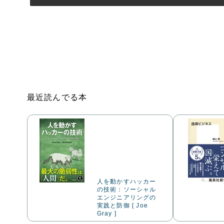
最近読んでる本
人を動かすハッカー
の技術：ソーシャル
エンジニアリングの
実践と防御 [ Joe
Gray ]