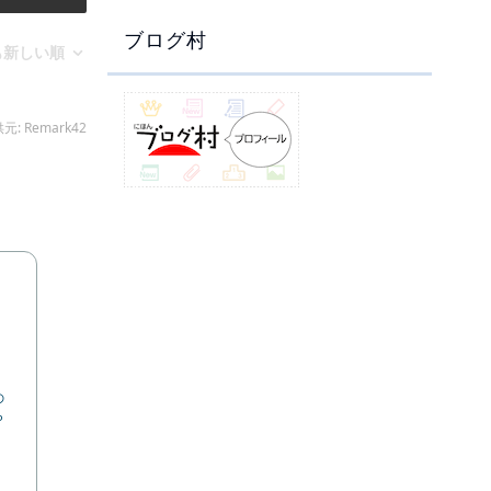
ブログ村
の
ら
ー
ー
械