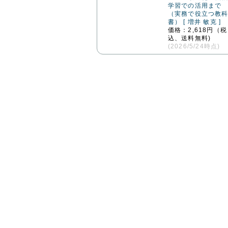
学習での活用まで
（実務で役立つ教
書） [ 増井 敏克 ]
価格：2,618円（税
込、送料無料)
(2026/5/24時点)
想