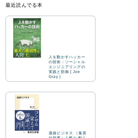
最近読んでる本
人を動かすハッカー
の技術：ソーシャル
エンジニアリングの
実践と防御 [ Joe
Gray ]
過疎ビジネス （集英
社新書） [ 横山 勲 ]