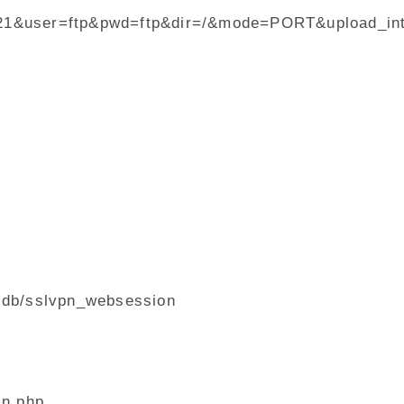
t=21&user=ftp&pwd=ftp&dir=/&mode=PORT&upload_i
v/cmdb/sslvpn_websession
in.php