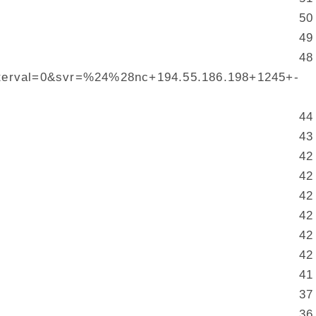
50
49
48
nterval=0&svr=%24%28nc+194.55.186.198+1245+-
44
43
42
42
42
42
42
42
41
37
36