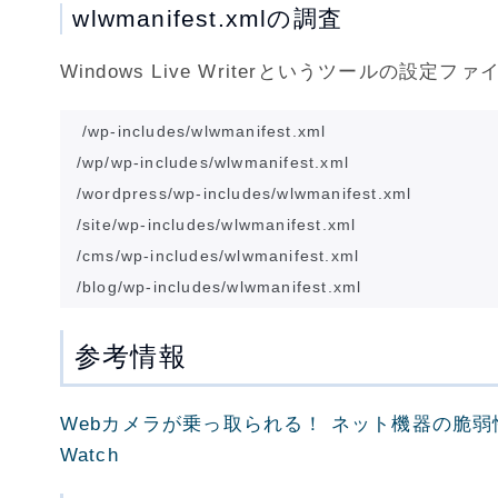
wlwmanifest.xmlの調査
Windows Live Writerというツールの設定
/wp-includes/wlwmanifest.xml

/wp/wp-includes/wlwmanifest.xml

/wordpress/wp-includes/wlwmanifest.xml

/site/wp-includes/wlwmanifest.xml

/cms/wp-includes/wlwmanifest.xml

参考情報
Webカメラが乗っ取られる！ ネット機器の脆弱性
Watch