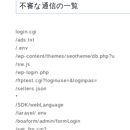
不審な通信の一覧
login.cgi
/ads.txt
/.env
/wp-content/themes/seotheme/db.php?u
/sw.js
/wp-login.php
/ftptest.cgi?loginuse=&loginpas=
/sellers.json
*
/SDK/webLanguage
/laravel/.env
/boaform/admin/formLogin
/set_ftp.cgi?