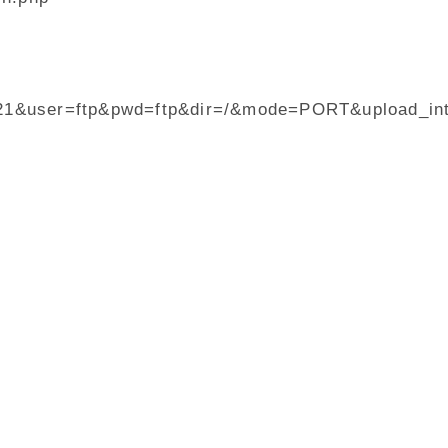
t=21&user=ftp&pwd=ftp&dir=/&mode=PORT&upload_i