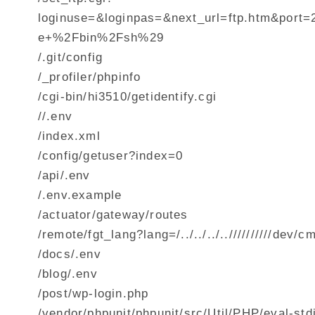
loginuse=&loginpas=&next_url=ftp.htm&por
e+%2Fbin%2Fsh%29
/.git/config
/_profiler/phpinfo
/cgi-bin/hi3510/getidentify.cgi
//.env
/index.xml
/config/getuser?index=0
/api/.env
/.env.example
/actuator/gateway/routes
/remote/fgt_lang?lang=/../../../..//////////de
/docs/.env
/blog/.env
/post/wp-login.php
/vendor/phpunit/phpunit/src/Util/PHP/eval-std