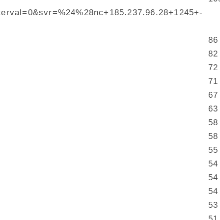
nterval=0&svr=%24%28nc+185.237.96.28+1245+-
86
82
72
71
67
63
58
58
55
54
54
54
53
51