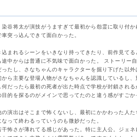
、染谷将太が演技がうますぎて最初から怨霊に取り付か
で車突っ込んできて面白かった。
き込まれるシーンをいきなり持ってきたり、前作見てる
も途中からは普通に不気味で面白かった。 ストーリー
だったし、さなちゃんのキャラクターを掘り下げた以外
初から主要な登場人物がさなちゃんを認識しているし、
し何だったら最初の死者が出た時点で学校が封鎖される
の目的を探るのがメインで思ってたのと違う感がすごか
他の演出はそこまで怖くないし、最初にかかわった人た
になって終わるっていうのも微妙だった。
若干怖さが薄れてる感じがあった。特に主人公。ジェネ