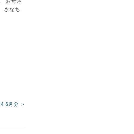
。 お母さ
、さなち
4 6月分 ＞