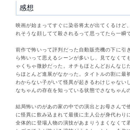
感想
映画が始まってすぐに染谷将太が出てくるけど
れそうな顔してて殺されるって思ってたら一瞬
前作で怖いって評判だった自動販売機の下に引
ら怖いって思えるシーンが多いし、見てなくて
ゃくちゃ微妙だった。オチもほとんどおんなじ
らほとんど進展がなかった。タイトルの割に最
わからない子がいて怪異が起きるわけじゃない
なちゃんの存在を知っている状態でさなちゃん
結局怖いのがあの家の中での演出とお母さんで
に怪異に飲み込まれて最後に主人公が身代わり
全体的に登場人物の演技があまりうまくなくて