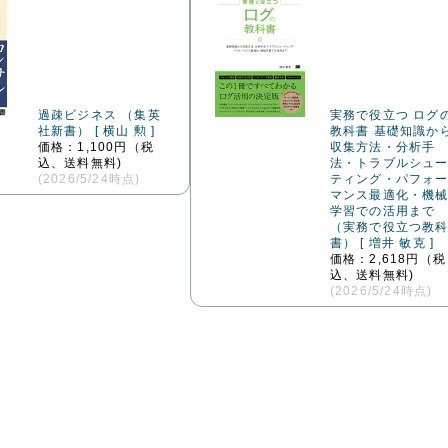
過疎ビジネス （集英
実務で役立つ ログ
社新書） [ 横山 勲 ]
教科書 基礎知識か
価格：1,100円（税
収集方法・分析手
込、送料無料)
法・トラブルシュ
(2026/5/24時点)
ティング・パフォ
マンス最適化・機
学習での活用まで
（実務で役立つ教
書） [ 増井 敏克 ]
価格：2,618円（税
込、送料無料)
(2026/5/24時点)