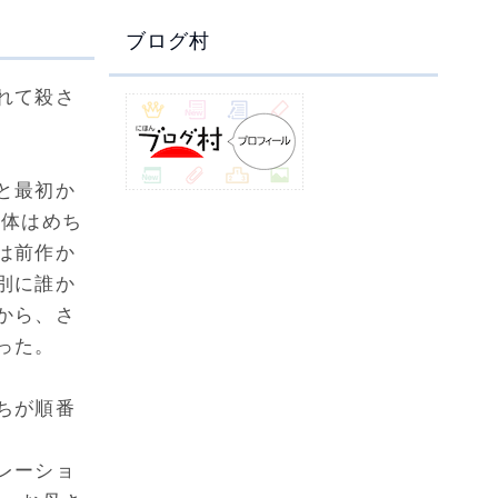
ブログ村
れて殺さ
と最初か
自体はめち
は前作か
別に誰か
から、さ
った。
ちが順番
レーショ