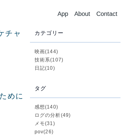
App
About
Contact
ケチャ
カテゴリー
映画
(144)
技術系
(107)
日記
(10)
タグ
いために
感想
(140)
ログの分析
(49)
メモ
(31)
pov
(26)