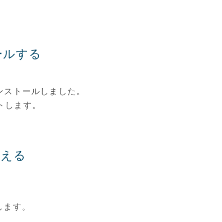
トールする
eをインストールしました。
ートします。
に変える
します。